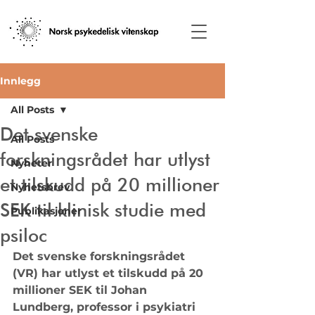
Innlegg
All Posts
Det svenske
All Posts
forskningsrådet har utlyst
Nyheter
et tilskudd på 20 millioner
Nyhetsbrev
SEK til klinisk studie med
Publikasjoner
psiloc
Det svenske forskningsrådet 
(VR) har utlyst et tilskudd på 20 
millioner SEK til Johan 
Lundberg, professor i psykiatri 