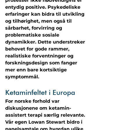
prosesser ikke nødvendigvis er 
entydig positive. Psykedeliske 
erfaringer kan bidra til utvikling 
og tilhørighet, men også til 
sårbarhet, forvirring og 
problematiske sosiale 
dynamikker. Dette understreker 
behovet for gode rammer, 
realistiske forventninger og 
forskningsdesign som fanger 
mer enn bare kortsiktige 
symptommål.
Ketaminfeltet i Europa
For norske forhold var 
diskusjonene om ketamin-
assistert terapi særlig relevante. 
Vår egen Lowan Stewart bidro i 
panelsamtale om hvordan ulike 