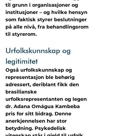
til grunn i organisasjoner og 
institusjoner – og hvilke hensyn 
som faktisk styrer beslutninger 
på alle nivå, fra behandlingsrom 
til styrerom.
Urfolkskunnskap og 
legitimitet
Også urfolkskunnskap og 
representasjon ble behørig 
adressert, deriblant fikk den 
brasilianske 
urfolksrepresentanten og legen 
dr. Adana Omágua Kambeba 
pris for sitt bidrag. Denne 
anerkjennelsen har stor 
betydning. Psykedelisk 
vitenskap står i gjeld til urfolk 