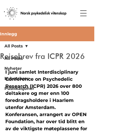
Innlegg
All Posts
Reisebrev fra ICPR 2026
All Posts
Nyheter
I juni samlet Interdisciplinary 
Nyhetsbrev
Conference on Psychedelic 
Research (ICPR) 2026 over 800 
Publikasjoner
deltakere og mer enn 100 
foredragsholdere i Haarlem 
utenfor Amsterdam. 
Konferansen, arrangert av OPEN 
Foundation, har over tid blitt en 
av de viktigste møteplassene for 