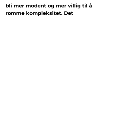
bli mer modent og mer villig til å 
romme kompleksitet. Det 
handler fortsatt om klinisk 
effekt, sikkerhet og evidens. 
Men det handler også om 
tilgang, regulering, utdanning, 
økologi, urfolkskunnskap, 
deltakerperspektiver, kjønn, 
makt og ansvar.
Fremtidens psykedelisk 
vitenskap
ICPR 2026 viste at psykedelisk 
vitenskap ikke lenger kan 
forstås som et smalt medisinsk 
eller nevrobiologisk prosjekt 
alene. Det er et felt der klinikk, 