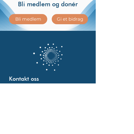
Bli medlem og donér
Bli medlem
Gi et bidrag
Kontakt oss
Telefon:
40479128
Epost:
post@psykedeliskvitenskap.no
Kjøpsvilkår
Personvernerklæring